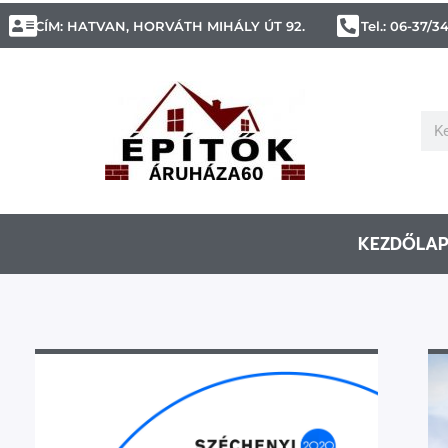
CÍM: HATVAN, HORVÁTH MIHÁLY ÚT 92.
Tel.: 06-37/3
KEZDŐLA