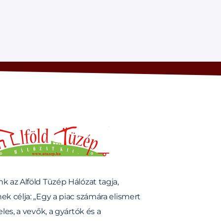
LD TÜZÉP HÁLÓZAT
k az Alföld Tüzép Hálózat tagja,
ek célja: „Egy a piac számára elismert
eles, a vevők, a gyártók és a