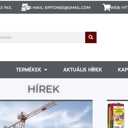
43-743.
E-MAIL: EPITOK60@GMAIL.COM
WEB: HTT
P
TERMÉKEK
AKTUÁLIS HÍREK
KAP
HÍREK