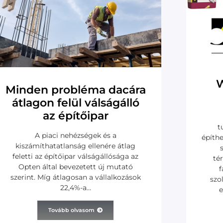
W
Minden probléma dacára
átlagon felül válságálló
az építőipar
t
A piaci nehézségek és a
építh
kiszámíthatatlanság ellenére átlag
feletti az építőipar válságállósága az
tér
Opten által bevezetett új mutató
f
szerint. Míg átlagosan a vállalkozások
szo
22,4%-a…
e
Tovább olvasom