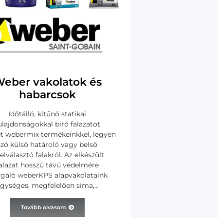
eber vakolatok és
habarcsok
Időtálló, kitűnő statikai
ulajdonságokkal bíró falazatot
et webermix termékeinkkel, legyen
szó külső határoló vagy belső
elválasztó falakról. Az elkészült
alazat hosszú távú védelmére
lgáló weberKPS alapvakolataink
gységes, megfelelően sima,…
Tovább olvasom