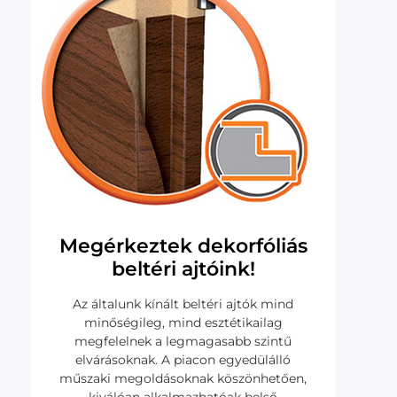
Megérkeztek dekorfóliás
beltéri ajtóink!
Az általunk kínált beltéri ajtók mind
minőségileg, mind esztétikailag
megfelelnek a legmagasabb szintű
elvárásoknak. A piacon egyedülálló
műszaki megoldásoknak köszönhetően,
kiválóan alkalmazhatóak belső