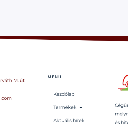
ALFÖ
MENÜ
rváth M. út
Kezdőlap
l.com
Cégün
Termékek
melyn
Aktuális hírek
és hit