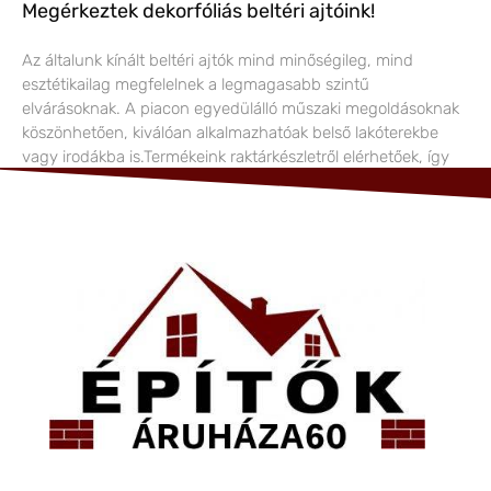
Megérkeztek dekorfóliás beltéri ajtóink!
Az általunk kínált beltéri ajtók mind minőségileg, mind
esztétikailag megfelelnek a legmagasabb szintű
elvárásoknak. A piacon egyedülálló műszaki megoldásoknak
köszönhetően, kiválóan alkalmazhatóak belső lakóterekbe
vagy irodákba is.Termékeink raktárkészletről elérhetőek, így