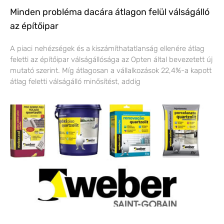
Minden probléma dacára átlagon felül válságálló
az építőipar
A piaci nehézségek és a kiszámíthatatlanság ellenére átlag
feletti az építőipar válságállósága az Opten által bevezetett új
mutató szerint. Míg átlagosan a vállalkozások 22,4%-a kapott
átlag feletti válságálló minősítést, addig