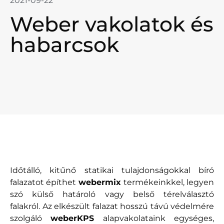
2021-09-22
Weber vakolatok és
habarcsok
Időtálló, kitűnő statikai tulajdonságokkal bíró
falazatot építhet
webermix
termékeinkkel, legyen
szó külső határoló vagy belső térelválasztó
falakról. Az elkészült falazat hosszú távú védelmére
szolgáló
weberKPS
alapvakolataink egységes,