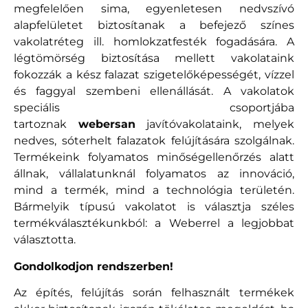
megfelelően sima, egyenletesen nedvszívó
alapfelületet biztosítanak a befejező színes
vakolatréteg ill. homlokzatfesték fogadására. A
légtömörség biztosítása mellett vakolataink
fokozzák a kész falazat szigetelőképességét, vízzel
és faggyal szembeni ellenállását. A vakolatok
speciális csoportjába
tartoznak
webersan
javítóvakolataink, melyek
nedves, sóterhelt falazatok felújítására szolgálnak.
Termékeink folyamatos minőségellenőrzés alatt
állnak, vállalatunknál folyamatos az innováció,
mind a termék, mind a technológia területén.
Bármelyik típusú vakolatot is választja széles
termékválasztékunkból: a Weberrel a legjobbat
választotta.
Gondolkodjon rendszerben!
Az építés, felújítás során felhasznált termékek