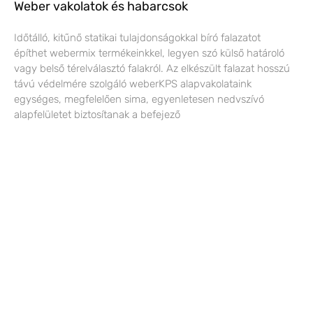
Weber vakolatok és habarcsok
Időtálló, kitűnő statikai tulajdonságokkal bíró falazatot
építhet webermix termékeinkkel, legyen szó külső határoló
vagy belső térelválasztó falakról. Az elkészült falazat hosszú
távú védelmére szolgáló weberKPS alapvakolataink
egységes, megfelelően sima, egyenletesen nedvszívó
alapfelületet biztosítanak a befejező