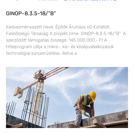
GINOP-8.3.5-18/”B”
Kedvezményezett neve: Építők Áruháza 60 Korlátolt
Felelősségű Társaság A projekt címe: GINOP-8.3.5-18/”B” A
szerződött támogatás összege: 145.000.000.- Ft A
Hitelprogram célja a mikro-, kis- és középvállalkozások
technológiai korszerűsítése, illetve a